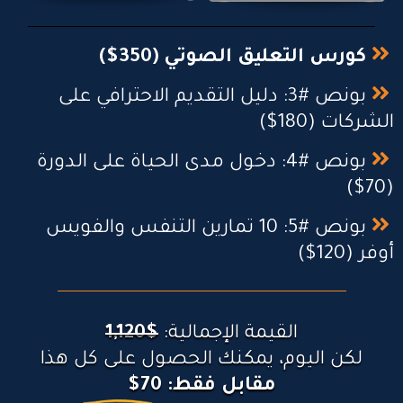
العودة للدروس في أي وقت ترغب فيه.
بونص #5: "10 تمارين التنفس والفويس أوفر" القيمة الحقيقية
(120$)
كورس التعليق الصوتي (350$)
تعلم أفضل التمارين تنفس لزيادة قدرتك على التحكم في صوتك.
تمارين عملية يومية تساعدك على تحسين نغمة صوتك بشكل احترافي.
بونص #3: دليل التقديم الاحترافي على
زيادة التحكم في الصوت لتقديم أداء مميز ومؤثر.
الشركات (180$)
القيمة الإجمالية لجميع المحتويات:
$1,120
لكن اليوم، يمكنك الحصول على كل هذا مقابل فقط:
97$
بونص #4: دخول مدى الحياة على الدورة
(70$)
بونص #5: 10 تمارين التنفس والفويس
أوفر (120$)
القيمة الإجمالية:
$1,120
لكن اليوم، يمكنك الحصول على كل هذا
مقابل فقط: 70$