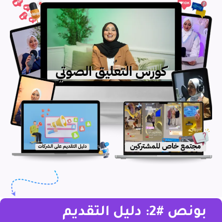
بونص #2: دليل التقديم