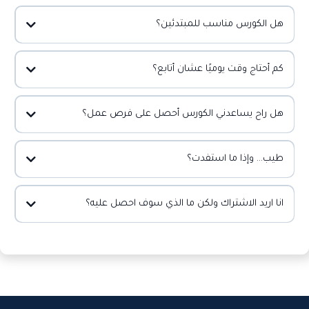
هل الكورس مناسب للمبتدئين؟
كم أحتاج وقت يوميًا عشان أتابع؟
هل راح يساعدني الكورس أحصل على فرص عمل؟
طيب... وإذا ما استفدت؟
انا اريد الاشتراك ولكن ما الذي سوف احصل عليه؟
كورس "الماستر كلاس" للتعليق الصوتي (القيمة الحقيقية 350$)
دورة كاملة لتعلم الفويس أوفر من الأساسيات حتى الاحتراف.
تمارين عملية يومية لتطوير مهاراتك الصوتية خطوة بخطوة مع راما.
تعلم تقنيات التنفس وكيفية التحكم في صوتك لتقديم أفضل أداء.
البونصات التي ستحصل عليها عند الاشتراك الآن: