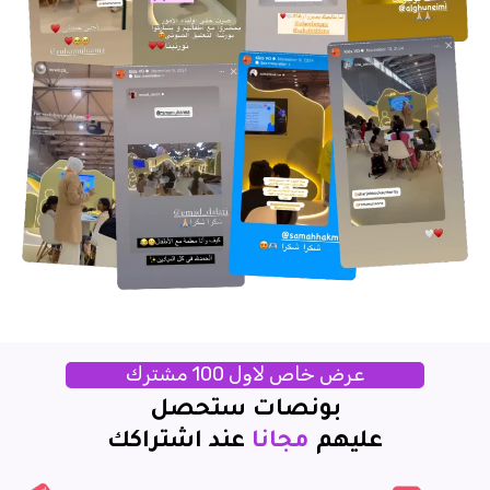
عرض خاص لاول 100 مشترك
بونصات ستحصل
عليهم
مجانا
عند اشتراكك